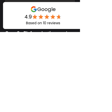
Caso 3 -
Blefaroplastía superior
e inferior
Con el objetivo de desaparecer
las bolsas de las ojeras y elevar
su mirada, se trabajaron tanto
los párpados superiores como
los inferiores. El resultado es una
apariencia más descansada y
fresca, con un equilibrio natural.
*Dar click a la imagen para
ampliar*