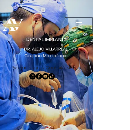
DENTAL IMPLANTS
DR. ALEJO VILLARREAL
Cirujano Maxilofacial
Piedras Negras, Coahuila, México.