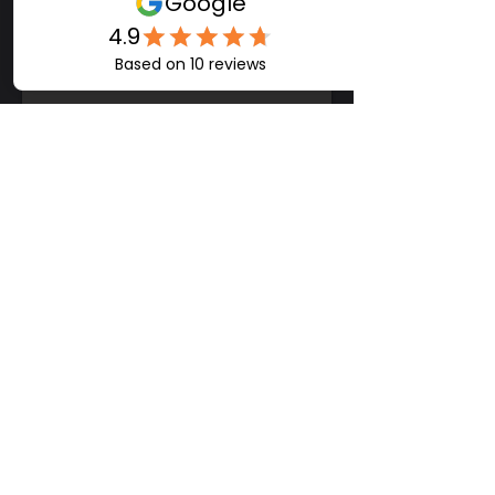
Caso 4 - Liposucción Cervical
Con una cantidad mínima de
grasa, la paciente logró un
cambio sutil pero significativo.
Las fotos inmediatas destacan
cómo la eliminación de grasa
mejoró el contorno de su rostro.