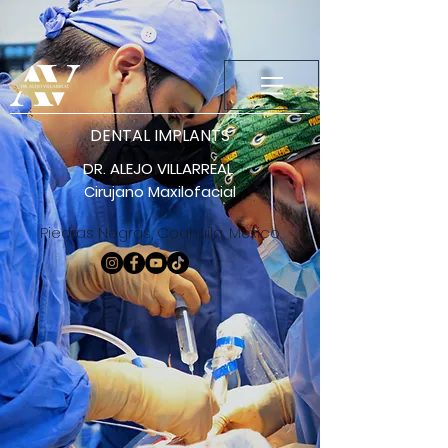
DENTAL IMPLANTS
DR. ALEJO VILLARREAL
Cirujano Maxilofacial
Piedras Negras, Coahuila, México.